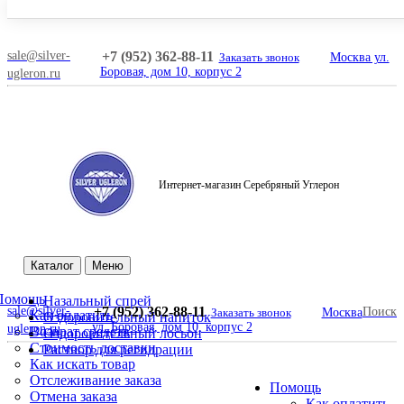
sale@silver-
+7 (952) 362-88-11
Заказать звонок
Москва ул.
Боровая, дом 10, корпус 2
ugleron.ru
Интернет-магазин Серебряный Углерон
Поиск
Каталог
Меню
Помощь
Назальный спрей
sale@silver-
+7 (952) 362-88-11
Поиск
Заказать звонок
Москва
Как оплатить
Оздоровительный напиток
ул. Боровая, дом 10, корпус 2
ugleron.ru
Возврат средств
Оздоровительный лосьон
Стоимость доставки
Раствор для регидрации
Как искать товар
Отслеживание заказа
Помощь
Отмена заказа
Как оплатить