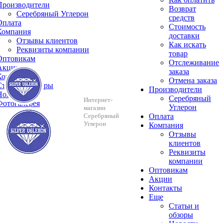
Производители
Возврат
Серебряный Углерон
средств
Оплата
Стоимость
Компания
доставки
Отзывы клиентов
Как искать
Реквизиты компании
товар
Оптовикам
Отслеживание
Акции
заказа
Контакты
Отмена заказа
Cтатьи и обзоры
Производители
Новости
Серебряный
Интернет-
Фотогалерея
Углерон
магазин
Серебряный
Оплата
Углерон
Компания
Отзывы
клиентов
Реквизиты
компании
Оптовикам
Акции
Контакты
Еще
Cтатьи и
обзоры