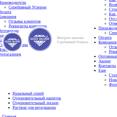
Производители
Возв
Серебряный Углерон
Сто
Оплата
Как 
Компания
Отсл
Отзывы клиентов
Отме
Реквизиты компании
Производ
Оптовикам
Сер
Акции
Оплата
Интернет-магазин
Контакты
Серебряный Углерон
Компания
Cтатьи и обзоры
Отз
Новости
Рек
Фотогалерея
Оптовика
Акции
Контакты
Еще
Cтат
Нов
Фот
Назальный спрей
Оздоровительный напиток
Оздоровительный лосьон
Раствор для регидрации
Главная