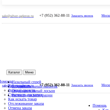
+7 (952) 362-88-11
Заказать звонок
Москв
sale@silver-ugleron.ru
Каталог
Меню
Помощь
Назальный спрей
+7 (952) 362-88-11
Заказать звонок
Москв
sale@silver-ugleron.ru
Как оплатить
Оздоровительный напиток
Возврат средств
Оздоровительный лосьон
Стоимость доставки
Раствор для регидрации
Как искать товар
Отслеживание заказа
Помощь
Отмена заказа
Как 