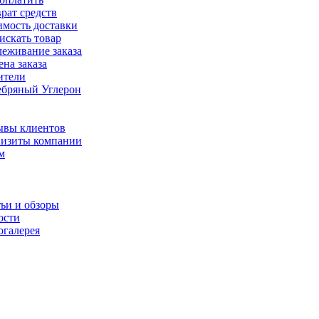
рат средств
имость доставки
искать товар
еживание заказа
на заказа
ители
ебряный Углерон
ывы клиентов
визиты компании
м
ьи и обзоры
ости
огалерея