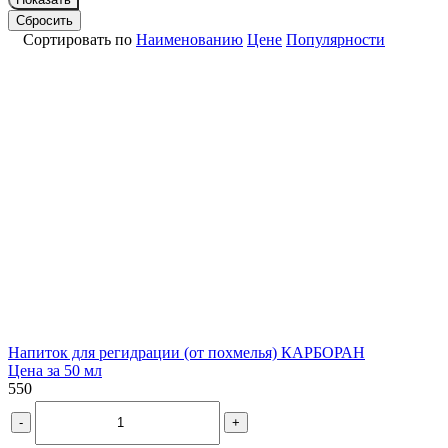
Сбросить
Сортировать по
Наименованию
Цене
Популярности
Напиток для регидрации (от похмелья) КАРБОРАН
Цена за 50 мл
550
-
+