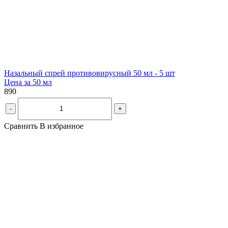
Назальный спрей противовирусный 50 мл - 5 шт
Цена за 50 мл
890
-
+
Сравнить
В избранное