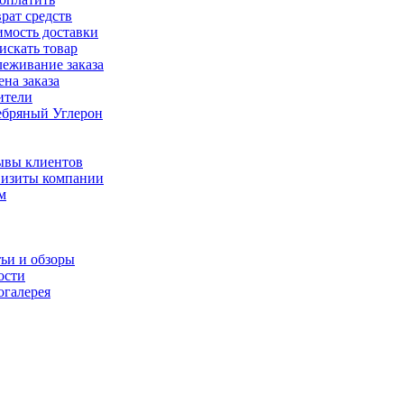
рат средств
имость доставки
искать товар
еживание заказа
на заказа
ители
ебряный Углерон
ывы клиентов
визиты компании
м
ьи и обзоры
ости
огалерея