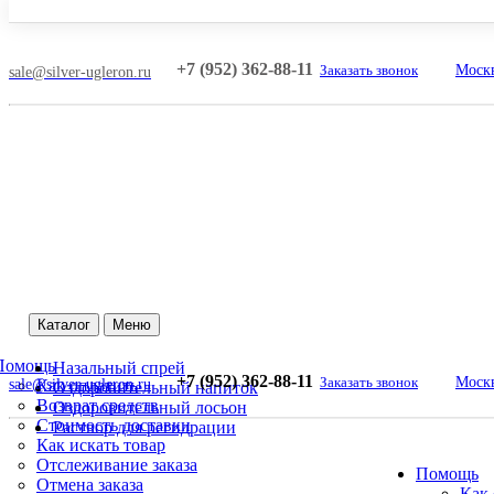
+7 (952) 362-88-11
Заказать звонок
Москв
sale@silver-ugleron.ru
Каталог
Меню
Помощь
Назальный спрей
+7 (952) 362-88-11
Заказать звонок
Москв
sale@silver-ugleron.ru
Как оплатить
Оздоровительный напиток
Возврат средств
Оздоровительный лосьон
Стоимость доставки
Раствор для регидрации
Как искать товар
Отслеживание заказа
Помощь
Отмена заказа
Как 