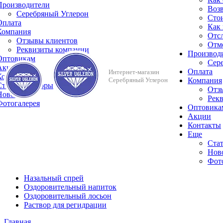
Производители
Возв
Серебряный Углерон
Сто
Оплата
Как 
Компания
Отсл
Отзывы клиентов
Отме
Реквизиты компании
Производ
Оптовикам
Сер
Акции
Оплата
Интернет-магазин
Контакты
Серебряный Углерон
Компания
Cтатьи и обзоры
Отз
Новости
Рек
Фотогалерея
Оптовика
Акции
Контакты
Еще
Cтат
Нов
Фот
Назальный спрей
Оздоровительный напиток
Оздоровительный лосьон
Раствор для регидрации
Главная