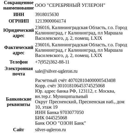
Сокращенное
ООО "СЕРЕБРЯНЫЙ УГЛЕРОН"
наименование
ИНН
3918015630
ОГРНИП
1213900004174
236016, Калининградская Область, г.о. Город
Юридический
Калининград, г Калининград, пл Маршала
адрес
Василевского, д. 2, помещ. LXIX
236016, Калининградская Область, г.о. Город
Фактический
Калининград, г Калининград, пл Маршала
адрес
Василевского, д. 2, помещ. LXIX
Телефон
+7(952)362-88-11
Электронная
sale@silver-ugleron.ru
почта
Расчетный счёт 40702810400000543408
Корр. счёт 30101810645374525068
Юр. адрес банка РФ, 123112, г. Москва,
вн.тер.г. Муниципальный
Банковские
Округ Пресненский, Пресненская наб., дом
реквизиты
10, этаж 19
ИНН Банка 9703077050
БИК 044525068
Банк ООО "ОЗОН Банк"
Сайт
silver-ugleron.ru