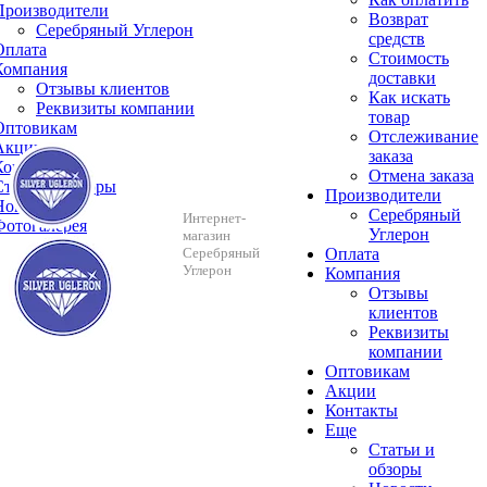
Производители
Возврат
Серебряный Углерон
средств
Оплата
Стоимость
Компания
доставки
Отзывы клиентов
Как искать
Реквизиты компании
товар
Оптовикам
Отслеживание
Акции
заказа
Контакты
Отмена заказа
Cтатьи и обзоры
Производители
Новости
Серебряный
Интернет-
Фотогалерея
Углерон
магазин
Серебряный
Оплата
Углерон
Компания
Отзывы
клиентов
Реквизиты
компании
Оптовикам
Акции
Контакты
Еще
Cтатьи и
обзоры