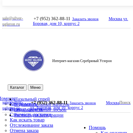
sale@silver-
+7 (952) 362-88-11
Заказать звонок
Москва ул.
Боровая, дом 10, корпус 2
ugleron.ru
Интернет-магазин Серебряный Углерон
Поиск
Каталог
Меню
Помощь
Назальный спрей
sale@silver-
+7 (952) 362-88-11
Поиск
Заказать звонок
Москва
Как оплатить
Оздоровительный напиток
ул. Боровая, дом 10, корпус 2
ugleron.ru
Возврат средств
Оздоровительный лосьон
Стоимость доставки
Раствор для регидрации
Как искать товар
Отслеживание заказа
Помощь
Отмена заказа
Как оплатить