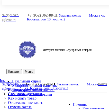
sale@silver-
+7 (952) 362-88-11
Заказать звонок
Москва ул.
Боровая, дом 10, корпус 2
ugleron.ru
Интернет-магазин Серебряный Углерон
Поиск
Каталог
Меню
Помощь
Назальный спрей
sale@silver-
+7 (952) 362-88-11
Поиск
Заказать звонок
Москва
Как оплатить
Оздоровительный напиток
ул. Боровая, дом 10, корпус 2
ugleron.ru
Возврат средств
Оздоровительный лосьон
Стоимость доставки
Раствор для регидрации
Как искать товар
Отслеживание заказа
Помощь
Отмена заказа
Как оплатить