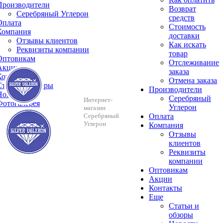
Производители
Возврат
Серебряный Углерон
средств
Оплата
Стоимость
Компания
доставки
Отзывы клиентов
Как искать
Реквизиты компании
товар
Оптовикам
Отслеживание
Акции
заказа
Контакты
Отмена заказа
Cтатьи и обзоры
Производители
Новости
Серебряный
Интернет-
Фотогалерея
Углерон
магазин
Серебряный
Оплата
Углерон
Компания
Отзывы
клиентов
Реквизиты
компании
Оптовикам
Акции
Контакты
Еще
Cтатьи и
обзоры